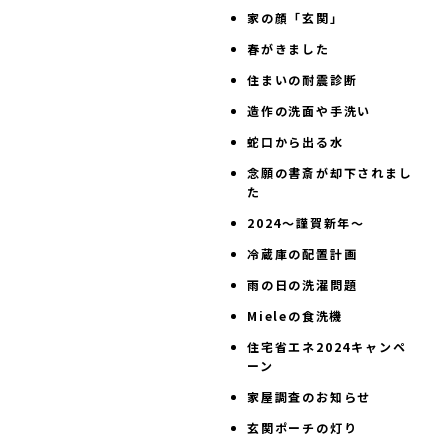
家の顔「玄関」
春がきました
住まいの耐震診断
造作の洗面や手洗い
蛇口から出る水
念願の書斎が却下されまし
た
2024～謹賀新年～
冷蔵庫の配置計画
雨の日の洗濯問題
Mieleの食洗機
住宅省エネ2024キャンペ
ーン
家屋調査のお知らせ
玄関ポーチの灯り