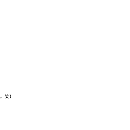
事例
明。笑）