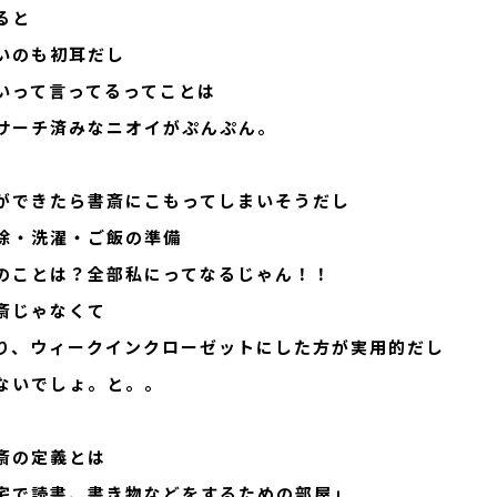
ると
施工フロー
各サービス紹介
いのも初耳だし
NEWS/EVEN
いって言ってるってことは
サーチ済みなニオイがぷんぷん。
CONTACT
% HOUSE LIFE
99% HOUSE LIFE ＃01
ができたら書斎にこもってしまいそうだし
99% HOUSE LIFE ＃02
除・洗濯・ご飯の準備
CONTACT
99% HOUSE LIFE ＃03
のことは？全部私にってなるじゃん！！
斎じゃなくて
り、ウィークインクローゼットにした方が実用的だし
ないでしょ。と。。
斎の定義とは
宅で読書、書き物などをするための部屋」