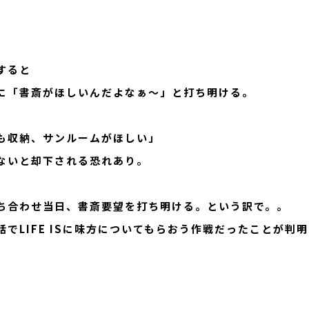
すると
に「書斎がほしいんだよなぁ～」と打ち明ける。
も収納、サンルームがほしい」
P
ないと却下される恐れあり。
ち合わせ当日、書斎要望を打ち明ける。という訳で。。
OUT
99% HOUSE
話でLIFE ISに味方についてもらおう作戦だったことが判
RVICE
99%LOG
９９％HOUSEって？