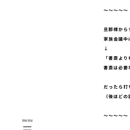
～～～～～
旦那様から
家族会議中
↓
「書斎より
TO
書斎は必要
だったら打
AB
（後ほどの
～～～～～
SE